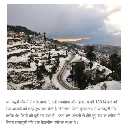
धानाचूली गाँव में सेब के बागानों, ठंडी आबोहवा और हिमालय की 180 डिग्री की
रेंज आपको को मंत्रमुग्ध कर देती है, नैनीताल जिले मुख्यालय से धनाचूली गाँव
करीब 46 किमी की दूरी पर बसा है। जंहा घने जंगलों से होते हुए सेब के बगीचों में
स्थित धनाचूली गाँव एक बेहतरीन पर्यटक स्थल है।