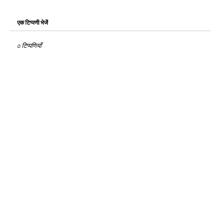
एक टिप्पणी भेजें
0 टिप्पणियाँ