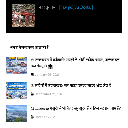
प्रस्तुतकर्ता
| Jay goljyu Devta |
आपको ये पोस्ट पसंद आ सकती हैं
❄️ उत्तराखंड में बर्फबारी: पहाड़ों ने ओढ़ी सफ़ेद चादर, जन्नत बन
गया देवभूमि 🌨️
January 26, 2026
❄️ सर्दियों में उत्तराखंड: जब पहाड़ सफ़ेद चादर ओढ़ लेते हैं
December 28, 2025
Mussoorie मसूरी से भी बेहद खूबसूरत हैं ये हिल स्टेशन नाम है?
October 27, 2024