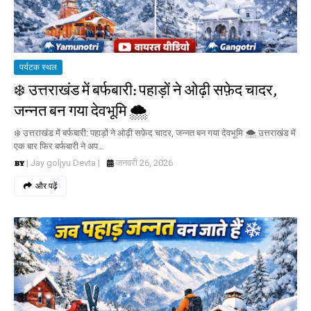
पर्यटक स्थल
❄️ उत्तराखंड में बर्फबारी: पहाड़ों ने ओढ़ी सफ़ेद चादर,
जन्नत बन गया देवभूमि 🌨️
❄️ उत्तराखंड में बर्फबारी: पहाड़ों ने ओढ़ी सफ़ेद चादर, जन्नत बन गया देवभूमि 🌨️ उत्तराखंड में
एक बार फिर बर्फबारी ने अप…
| Jay goljyu Devta |
जनवरी 26, 2026
और पढ़ें