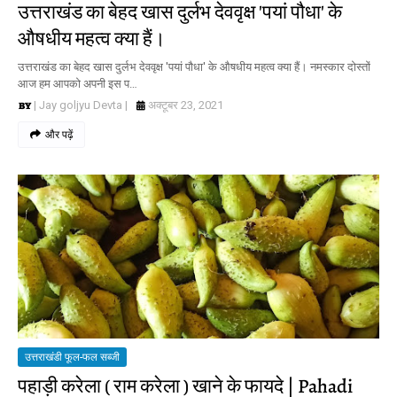
उत्तराखंड का बेहद खास दुर्लभ देववृक्ष 'पयां पौधा' के
औषधीय महत्व क्या हैं।
उत्तराखंड का बेहद खास दुर्लभ देववृक्ष 'पयां पौधा' के औषधीय महत्व क्या हैं। नमस्कार दोस्तों
आज हम आपको अपनी इस प…
| Jay goljyu Devta |
अक्टूबर 23, 2021
और पढ़ें
उत्तराखंडी फूल-फल सब्जी
पहाड़ी करेला ( राम करेला ) खाने के फायदे | Pahadi