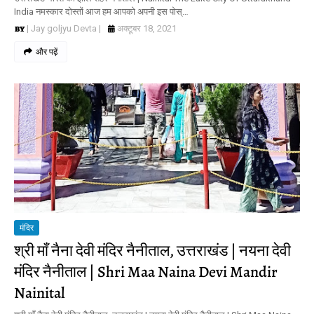
India नमस्कार दोस्तों आज हम आपको अपनी इस पोस्…
| Jay goljyu Devta |
अक्टूबर 18, 2021
और पढ़ें
मंदिर
श्री माँ नैना देवी मंदिर नैनीताल, उत्तराखंड | नयना देवी
मंदिर नैनीताल | Shri Maa Naina Devi Mandir
Nainital