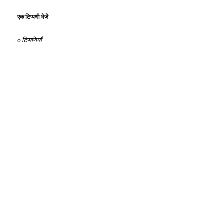
एक टिप्पणी भेजें
0 टिप्पणियाँ