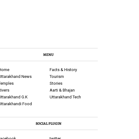
MENU
Home
Facts & History
Uttarakhand News
Tourism
Temples
Stories
Rivers
Aarti & Bhajan
Uttarakhand G.K
Uttarakhand Tech
Uttarakhandi Food
SOCIAL PLUGIN
facebook
twitter