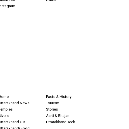
instagram
Home
Facts & History
Uttarakhand News
Tourism
Temples
Stories
Rivers
Aarti & Bhajan
Uttarakhand G.K
Uttarakhand Tech
Uttarakhandi Food