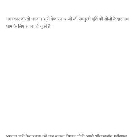
नमस्कार दोस्तों भगवान श्री केदारनाथ जी की पंचमुखी मूर्ति की डोली केदारनाथ
धाम के लिए रवाना हो चुकी है।
भगवान श्री केदारनाथ की चल उत्सव विग्रह डोली अपने शीतकालीन गद्दीस्थल