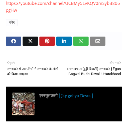
https://youtube.com/channel/UCBMy5LvKQV0mSybB806
pgHw
मंदिर
पुराने
और नया
उत्तराखंड में जब परियों ने उत्तराखंड के लोगो
इगास बग्वाल (बूढ़ी दिवाली) उत्तराखंड | Egas
को किया अपहरण
Bagwal Budhi Diwali Uttarakhand
प्रस्तुतकर्ता
| Jay goljyu Devta |