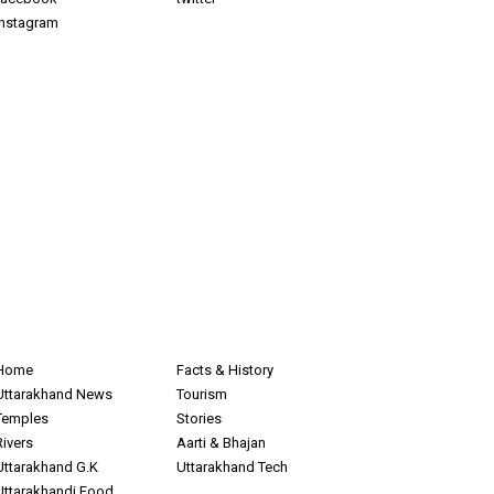
instagram
Home
Facts & History
Uttarakhand News
Tourism
Temples
Stories
Rivers
Aarti & Bhajan
Uttarakhand G.K
Uttarakhand Tech
Uttarakhandi Food