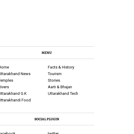
MENU
Home
Facts & History
Uttarakhand News
Tourism
Temples
Stories
Rivers
Aarti & Bhajan
Uttarakhand G.K
Uttarakhand Tech
Uttarakhandi Food
SOCIAL PLUGIN
facebook
twitter