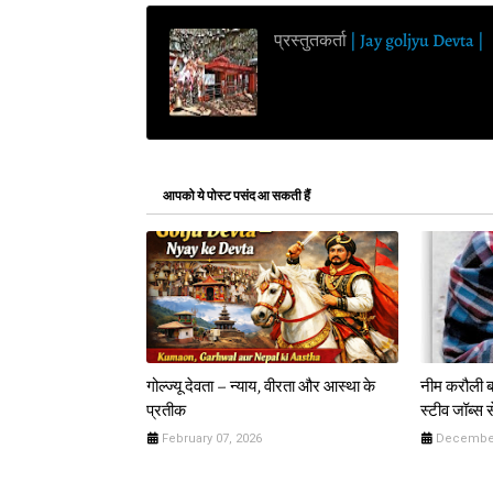
प्रस्तुतकर्ता
| Jay goljyu Devta |
आपको ये पोस्ट पसंद आ सकती हैं
गोल्ज्यू देवता – न्याय, वीरता और आस्था के
नीम करौली बा
प्रतीक
स्टीव जॉब्स 
February 07, 2026
December