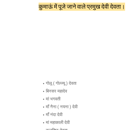
कुमाऊं में पूजे जाने वाले प्रमुख देवी देवता।
गोलू ( गोल्ज्यू ) देवता
बिनसर महादेव
मां भगवती
माँ नैना ( नयना ) देवी
माँ नंदा देवी
मां महाकाली देवी