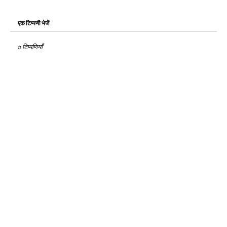
एक टिप्पणी भेजें
0 टिप्पणियाँ