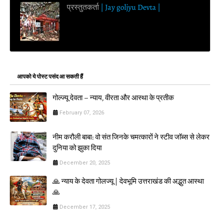
प्रस्तुतकर्ता
| Jay goljyu Devta |
आपको ये पोस्ट पसंद आ सकती हैं
गोल्ज्यू देवता – न्याय, वीरता और आस्था के प्रतीक
February 07, 2026
नीम करौली बाबा: वो संत जिनके चमत्कारों ने स्टीव जॉब्स से लेकर
दुनिया को झुका दिया
December 20, 2025
🙏 न्याय के देवता गोलज्यू | देवभूमि उत्तराखंड की अद्भुत आस्था
🙏
December 17, 2025